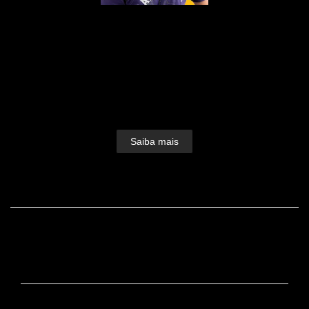
Nascido em 1979, fruto do amor de Edson e
Dulcinéia, foi lá nos idos de 1995 que a paixão
pelas lentes foi despertada.Foi como auxiliar de
iluminação que o bichinho do clique picou Dudu
Lopes e seu amor pela fotografia foi só crescendo e
ganhando forma.Devorou...
Saiba mais
FACEBOOK
CONTATO
+55 (19) 99725-2437 / +55 (19) 99725-2437