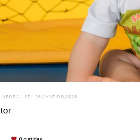
 NEGRA - SP
26/JANEIRO/2020
tor
s
0
curtidas