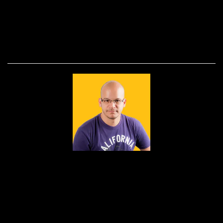
SOBRE
Nascido em 1979, fruto do amor de Edson e
Dulcinéia, foi lá nos idos de 1995 que a paixão
pelas lentes foi despertada.Foi como auxiliar de
iluminação que o bichinho do clique picou Dudu
Lopes e seu amor pela fotografia foi só crescendo e