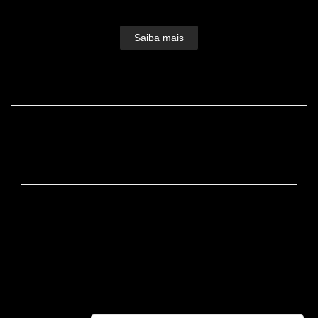
ganhando forma.Devorou...
Saiba mais
FACEBOOK
CONTATO
+55 (19) 99725-2437 / +55 (19) 99725-2437
Enviar mensagem
dudu@dudulopes.com
Rua José Bonifácio, 650, Loja 3 - Centro
Serra Negra / SP