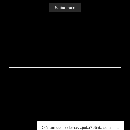
Saiba mais
FACEBOOK
CONTATO
+55 (19) 99725-2437 / +55 (19) 99725-2437
Enviar mensagem
dudu@dudulopes.com
Rua José Bonifácio, 650, Loja 3 - Centro
Serra Negra / SP
Olá, em que podemos ajudar? Sinta-se a
✕