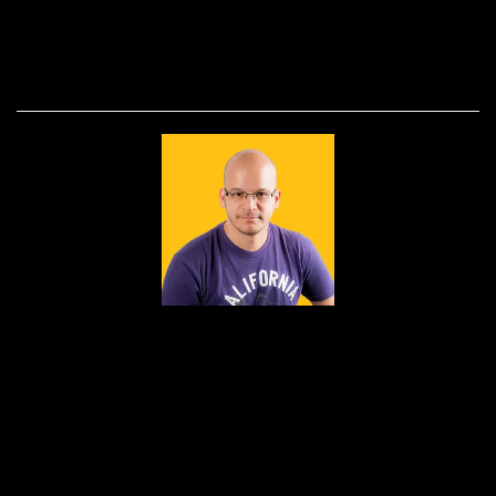
SOBRE
Nascido em 1979, fruto do amor de Edson e
Dulcinéia, foi lá nos idos de 1995 que a paixão
pelas lentes foi despertada.Foi como auxiliar de
iluminação que o bichinho do clique picou Dudu
Lopes e seu amor pela fotografia foi só crescendo e
ganhando forma.Devorou...