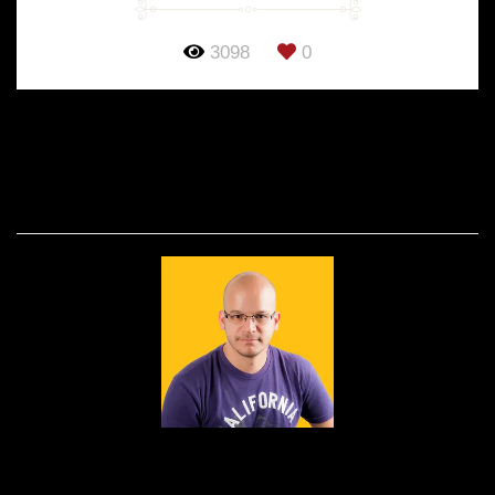
3098
0
SOBRE
Nascido em 1979, fruto do amor de Edson e
Dulcinéia, foi lá nos idos de 1995 que a paixão