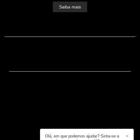
Saiba mais
FACEBOOK
CONTATO
+55 (19) 99725-2437 / +55 (19) 99725-2437
Enviar mensagem
dudu@dudulopes.com
Rua José Bonifácio, 650, Loja 3 - Centro
Serra Negra / SP
Olá, em que podemos ajudar? Sinta-se a
✕