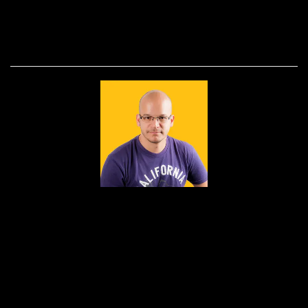
SOBRE
Nascido em 1979, fruto do amor de Edson e
Dulcinéia, foi lá nos idos de 1995 que a paixão
pelas lentes foi despertada.Foi como auxiliar de
iluminação que o bichinho do clique picou Dudu
Lopes e seu amor pela fotografia foi só crescendo e
ganhando forma.Devorou...