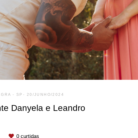
GRA - SP
20/JUNHO/2024
te Danyela e Leandro
0
curtidas