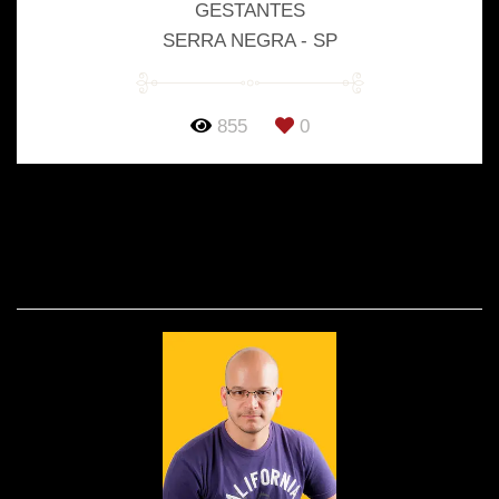
GESTANTES
SERRA NEGRA - SP
855
0
SOBRE