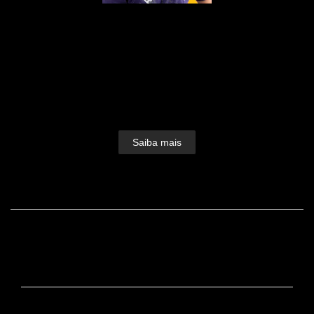
Nascido em 1979, fruto do amor de Edson e
Dulcinéia, foi lá nos idos de 1995 que a paixão
pelas lentes foi despertada.Foi como auxiliar de
iluminação que o bichinho do clique picou Dudu
Lopes e seu amor pela fotografia foi só crescendo e
ganhando forma.Devorou...
Saiba mais
FACEBOOK
CONTATO
+55 (19) 99725-2437 / +55 (19) 99725-2437