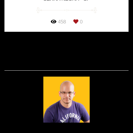
458
0
SOBRE
Nascido em 1979, fruto do amor de Edson e