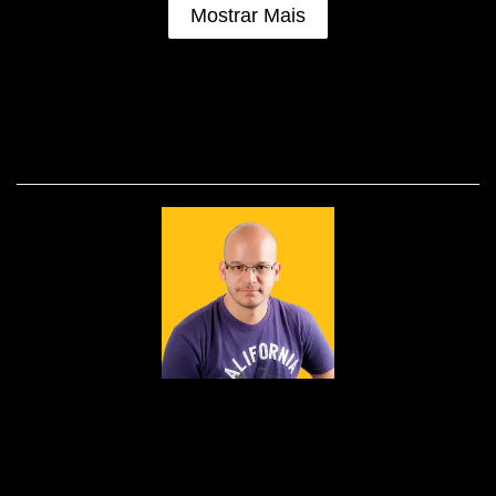
Mostrar Mais
SOBRE
Nascido em 1979, fruto do amor de Edson e
Dulcinéia, foi lá nos idos de 1995 que a paixão
pelas lentes foi despertada.Foi como auxiliar de
iluminação que o bichinho do clique picou Dudu