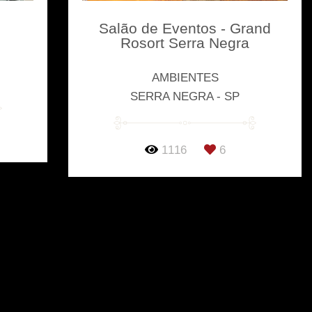
Salão de Eventos - Grand
Rosort Serra Negra
AMBIENTES
SERRA NEGRA - SP
1116
6