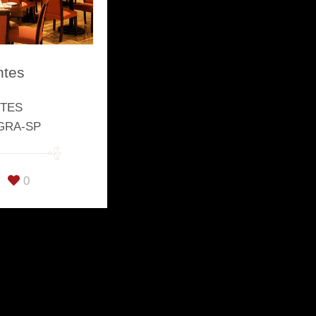
ntes
NTES
GRA-SP
0
FACEBOOK