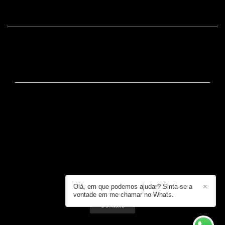
FACEBOOK
CONTATO
+55 (19) 99725-2437 / +55 (19) 99725-2437
Enviar mensagem
dudu@dudulopes.com
Rua José Bonifácio, 650, Loja 3 - Centro
Serra Negra / SP
Olá, em que podemos ajudar? Sinta-se a
✕
vontade em me chamar no Whats.
Contato