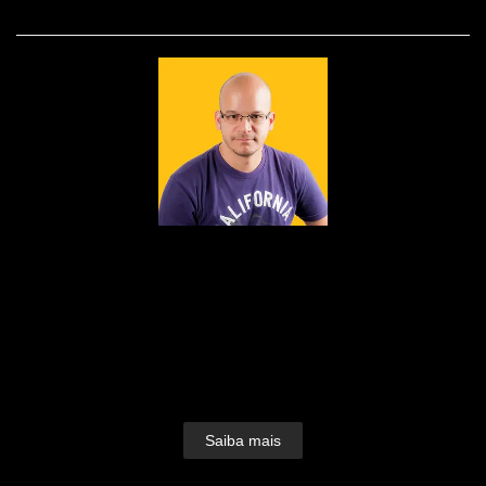
SOBRE
Nascido em 1979, fruto do amor de Edson e
Dulcinéia, foi lá nos idos de 1995 que a paixão
pelas lentes foi despertada.Foi como auxiliar de
iluminação que o bichinho do clique picou Dudu
Lopes e seu amor pela fotografia foi só crescendo e
ganhando forma.Devorou...
Saiba mais