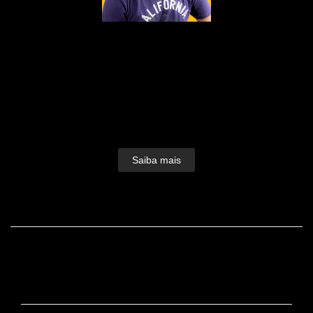
Nascido em 1979, fruto do amor de Edson e
Dulcinéia, foi lá nos idos de 1995 que a paixão
pelas lentes foi despertada.Foi como auxiliar de
iluminação que o bichinho do clique picou Dudu
Lopes e seu amor pela fotografia foi só crescendo e
ganhando forma.Devorou...
Saiba mais
FACEBOOK
CONTATO