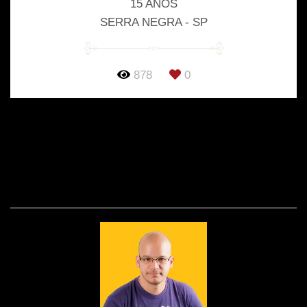
15 ANOS
SERRA NEGRA - SP
878
0
SOBRE