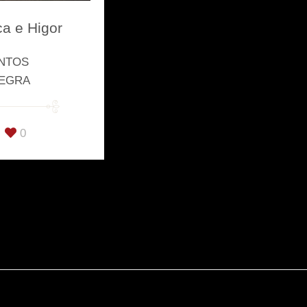
a e Higor
NTOS
NEGRA
0
FACEBOOK
Nascido em 1979, fruto do