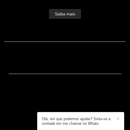
ganhando forma.Devorou...
Saiba mais
FACEBOOK
CONTATO
+55 (19) 99725-2437 / +55 (19) 99725-2437
Enviar mensagem
dudu@dudulopes.com
Rua José Bonifácio, 650, Loja 3 - Centro
Serra Negra / SP
Olá, em que podemos ajudar? Sinta-se a
✕
vontade em me chamar no Whats.