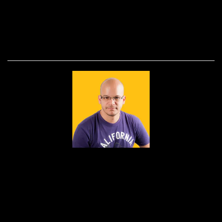
SOBRE
Nascido em 1979, fruto do amor de Edson e
Dulcinéia, foi lá nos idos de 1995 que a paixão
pelas lentes foi despertada.Foi como auxiliar de
iluminação que o bichinho do clique picou Dudu
Lopes e seu amor pela fotografia foi só crescendo e