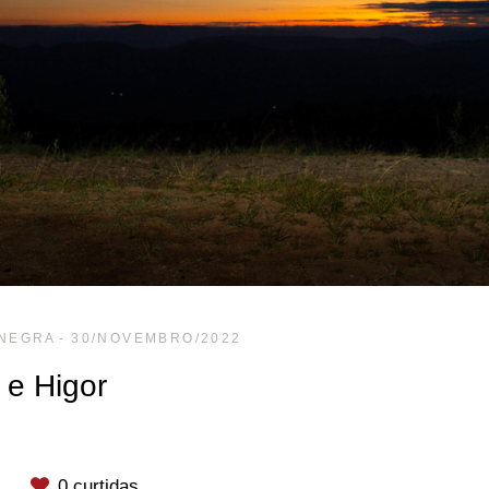
 NEGRA
30/NOVEMBRO/2022
 e Higor
0
curtidas