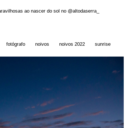
ravilhosas ao nascer do sol no @altodaserra_
fotógrafo
noivos
noivos 2022
sunrise